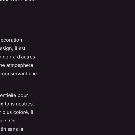
décoration
sign, il est
 noir à d’autres
 une atmosphère
n conservant une
entielle pour
x tons neutres,
 plus coloré, il
uce. On
tin sans le