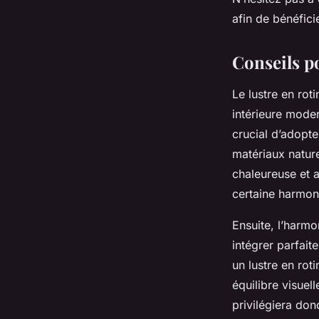
afin de bénéfici
Conseils po
Le lustre en ro
intérieure moder
crucial d’adopte
matériaux nature
chaleureuse et 
certaine harmoni
Ensuite, l’harmo
intégrer parfait
un lustre en roti
équilibre visue
privilégiera don