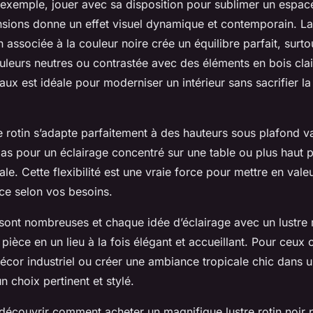
r exemple, jouer avec sa disposition pour sublimer un espac
nsions donne un effet visuel dynamique et contemporain. La
n associée à la couleur noire crée un équilibre parfait, surtou
leurs neutres ou contrastée avec des éléments en bois clair
aux est idéale pour moderniser un intérieur sans sacrifier la 
re rotin s’adapte parfaitement à des hauteurs sous plafond va
as pour un éclairage concentré sur une table ou plus haut 
e. Cette flexibilité est une vraie force pour mettre en vale
ace selon vos besoins.
 sont nombreuses et chaque idée d’éclairage avec un lustre r
pièce en un lieu à la fois élégant et accueillant. Pour ceux 
écor industriel ou créer une ambiance tropicale chic dans 
n choix pertinent et stylé.
 découvrir comment acheter un magnifique lustre rotin noir 