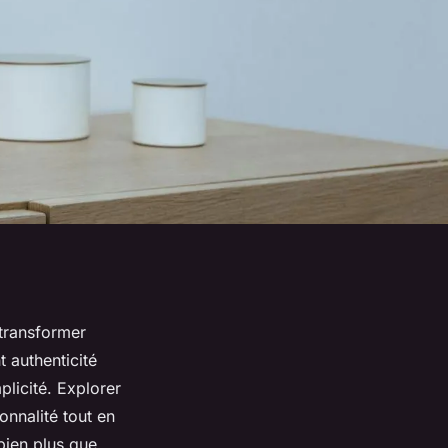
 transformer
 authenticité
licité. Explorer
onnalité tout en
bien plus que