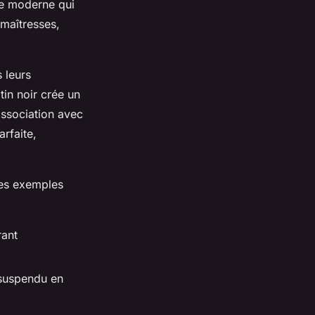
ge moderne qui
 maîtresses,
 leurs
tin noir crée un
’association avec
rfaite,
ques exemples
rant
 suspendu en