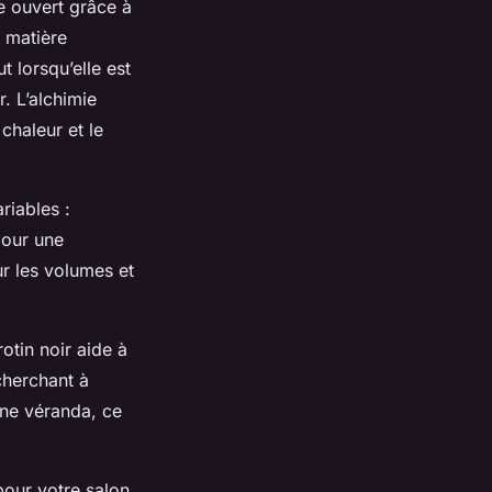
e ouvert grâce à
 matière
t lorsqu’elle est
. L’alchimie
chaleur et le
riables :
pour une
ur les volumes et
otin noir aide à
cherchant à
une véranda, ce
pour votre salon