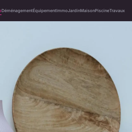
o
Déménagement
Équipement
Immo
Jardin
Maison
Piscine
Travaux