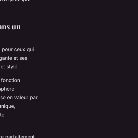
dans un
e pour ceux qui
égante et ses
et stylé.
 fonction
osphère
ise en valeur par
anique,
te
pte parfaitement