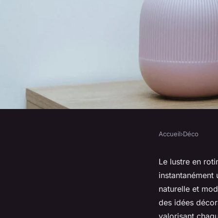
Accueil
›
Déco
DÉCO
Lustre en rotin noir
Le lustre en ro
instantanément 
éclairage chic et m
naturelle et mod
des idées décora
valorisant chaq