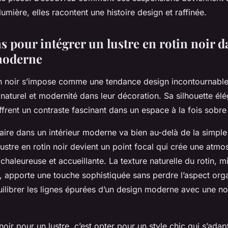
umière, elles racontent une histoire design et raffinée.
s pour intégrer un lustre en rotin noir 
moderne
tin noir s’impose comme une tendance design incontournabl
r naturel et modernité dans leur décoration. Sa silhouette él
ffrent un contraste fascinant dans un espace à la fois sobre 
aire dans un intérieur moderne va bien au-delà de la simple
lustre en rotin noir devient un point focal qui crée une atm
haleureuse et accueillante. La texture naturelle du rotin, m
e, apporte une touche sophistiquée sans perdre l’aspect org
uilibrer les lignes épurées d’un design moderne avec une no
 noir pour un lustre, c’est opter pour un style chic qui s’ada