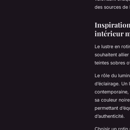
Zélie
•
22 octobre 2025
•
6 min de lecture
des sources de l
Inspiration
intérieur 
Le lustre en ro
souhaitent allie
teintes sobres o
Le rôle du lumin
d’éclairage. Un 
contemporaine, c
sa couleur noir
permettant d’éq
d’authenticité.
Choisir un rotin