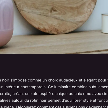
 : 10 idées pour un
tin noir s’impose comme un choix audacieux et élégant pour
un intérieur contemporain. Ce luminaire combine subtilement
oderne
ernité, créant une atmosphère unique où chic rime avec simp
tives autour du rotin noir permet d’équilibrer style et foncti
ue pièce. Découvrez comment ces suspensions deviennent 