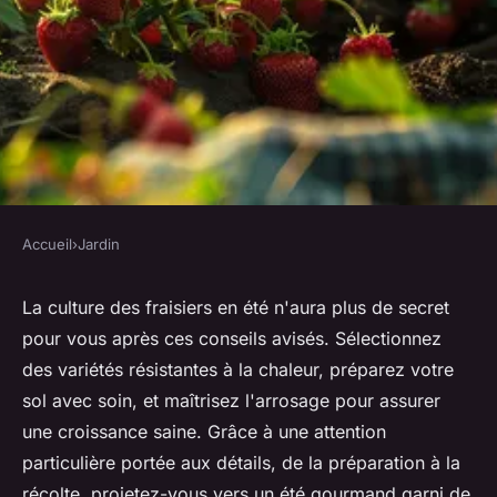
Accueil
›
Jardin
JARDIN
Cultivez facilement vos
La culture des fraisiers en été n'aura plus de secret
pour vous après ces conseils avisés. Sélectionnez
fraisiers pour l'été
des variétés résistantes à la chaleur, préparez votre
sol avec soin, et maîtrisez l'arrosage pour assurer
Zélie
•
3 juin 2024
•
3 min de lecture
une croissance saine. Grâce à une attention
particulière portée aux détails, de la préparation à la
récolte, projetez-vous vers un été gourmand garni de