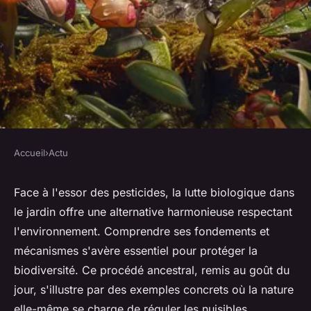
Accueil
›
Actu
ACTU
Lutte biologique : comment
Face à l'essor des pesticides, la lutte biologique dans
le jardin offre une alternative harmonieuse respectant
cela fonctionne dans un jardin
l'environnement. Comprendre ses fondements et
?
mécanismes s'avère essentiel pour protéger la
biodiversité. Ce procédé ancestral, remis au goût du
Zélie
•
4 juin 2024
•
2 min de lecture
jour, s'illustre par des exemples concrets où la nature
elle-même se charge de réguler les nuisibles.