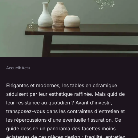
Accueil
›
Actu
ACTU
Table céramique : quels
Élégantes et modernes, les tables en céramique
séduisent par leur esthétique raffinée. Mais quid de
désavantages ?
leur résistance au quotidien ? Avant d'investir,
transposez-vous dans les contraintes d'entretien et
Zélie
•
10 juin 2024
•
3 min de lecture
les répercussions d'une éventuelle fissuration. Ce
guide dessine un panorama des facettes moins
éclatantes de ces pièces design : fragilité, entretien