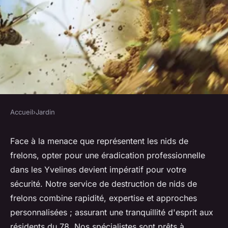
Accueil
›
Jardin
JARDIN
Destruction nid de frelon 78 :
Face à la menace que représentent les nids de
frelons, opter pour une éradication professionnelle
service rapide et sécurisé
dans les Yvelines devient impératif pour votre
sécurité. Notre service de destruction de nids de
Zélie
•
3 juin 2024
•
3 min de lecture
frelons combine rapidité, expertise et approches
personnalisées ; assurant une tranquillité d'esprit aux
résidents du 78. Nos spécialistes sont prêts à