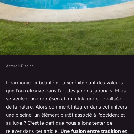
Accueil
›
Piscine
PISCINE
Quelles sont les techniques
L’harmonie, la beauté et la sérénité sont des valeurs
que l’on retrouve dans l’art des jardins japonais. Elles
pour une intégration réussie
se veulent une représentation miniature et idéalisée
de la piscine dans un jardin de
de la nature. Alors comment intégrer dans cet univers
style japonais?
une piscine, un élément plutôt associé à l’occident et
au luxe ? C’est le défi que nous allons tenter de
Zélie
•
31 mars 2024
•
6 min de lecture
relever dans cet article.
Une fusion entre tradition et