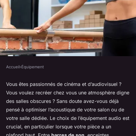
Accueil
›
Équipement
ÉQUIPEMENT
Quels sont les meilleurs
Vous êtes passionnés de cinéma et d’audiovisuel ?
Vous voulez recréer chez vous une atmosphère digne
systèmes de barre de son pour
des salles obscures ? Sans doute avez-vous déjà
améliorer l'acoustique d'une
pensé à optimiser l’acoustique de votre salon ou de
pièce à plafond haut ?
votre salle dédiée. Le choix de l’équipement audio est
crucial, en particulier lorsque votre pièce a un
Zélie
•
31 mars 2024
•
6 min de lecture
plafond haut. Entre
barres de son
, enceintes