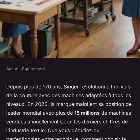
Accueil
›
Équipement
ÉQUIPEMENT
Machines à coudre Singer :
Depuis plus de 170 ans, Singer révolutionne l'univers
de la couture avec des machines adaptées à tous les
une sélection pour tous les
niveaux. En 2025, la marque maintient sa position de
niveaux !
leader mondial avec plus de
15 millions
de machines
vendues annuellement selon les derniers chiffres de
Zélie
•
18 décembre 2025
•
8 min de lecture
l'industrie textile. Que vous débutiez ou
perfectionniez votre technique, comment choisir la