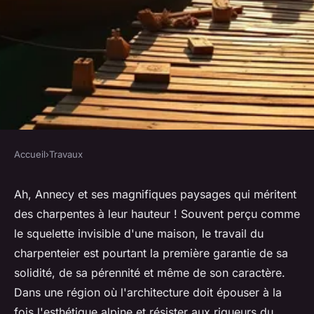
Accueil
›
Travaux
TRAVAUX
Charpentier à annecy :
Ah, Annecy et ses magnifiques paysages qui méritent
des charpentes à leur hauteur ! Souvent perçu comme
construisez avec des experts
le squelette invisible d'une maison, le travail du
locaux
charpenteier est pourtant la première garantie de sa
solidité, de sa pérennité et même de son caractère.
Zélie
•
12 décembre 2025
•
8 min de lecture
Dans une région où l'architecture doit épouser à la
fois l'esthétique alpine et résister aux rigueurs du