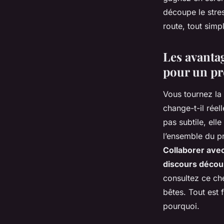
votre projet immobil
découpe le stres
route, tout sim
Zélie
•
10 décembre 2025
•
8 min de lecture
Les avanta
pour un pr
Vous tournez la 
change-t-il réel
pas subtile, ell
l’ensemble du pr
Collaborer avec
discours décous
consultez ce che
bêtes. Tout est
pourquoi.