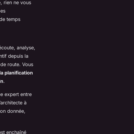
, rien ne vous
des
n de temps
écoute, analyse,
ntif depuis la
 de route. Vous
a planification
in
.
ue expert entre
architecte à
tion donnée,
’est enchaîné