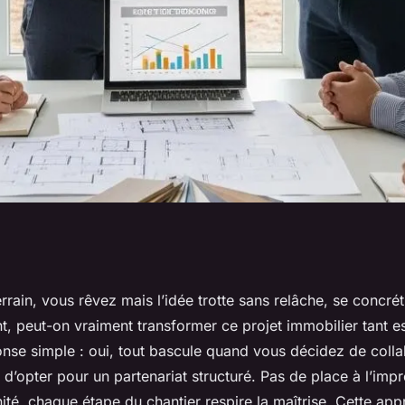
 avec un
errain, vous rêvez mais l’idée trotte sans relâche, se concré
, peut-on vraiment transformer ce projet immobilier tant es
se chaque étape de
onse simple : oui, tout bascule quand vous décidez de coll
 d’opter pour un partenariat structuré. Pas de place à l’imp
té, chaque étape du chantier respire la maîtrise. Cette app