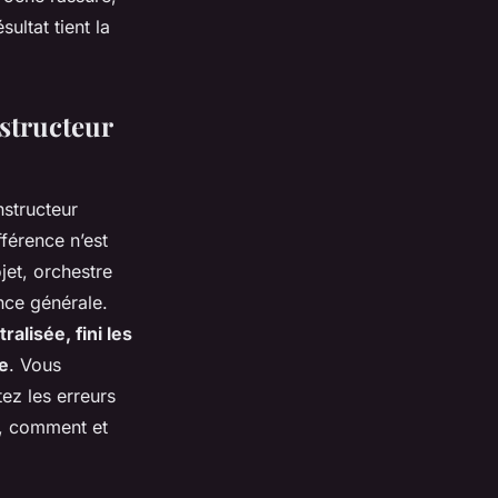
ultat tient la
nstructeur
nstructeur
fférence n’est
jet, orchestre
ence générale.
alisée, fini les
ée
. Vous
ez les erreurs
r, comment et