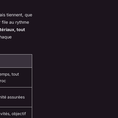
ais tiennent, que
r file au rythme
tériaux, tout
chaque
emps, tout
roc
mité assurées
ités, objectif