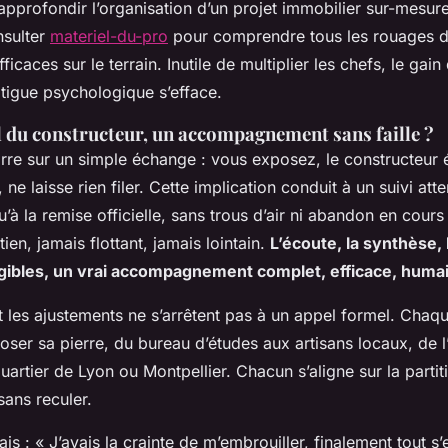
pprofondir l’organisation d’un projet immobilier sur-mesure
sulter
materiel-du-pro
pour comprendre tous les rouages 
ficaces sur le terrain. Inutile de multiplier les chefs, le gai
fatigue psychologique s’efface.
l du constructeur, un accompagnement sans faille ?
rre sur un simple échange : vous exposez, le constructeur 
 ne laisse rien filer. Cette implication conduit à un suivi atte
’à la remise officielle, sans trous d’air ni abandon en cours
ien, jamais flottant, jamais lointain.
L’écoute, la synthèse, l
gibles, un vrai accompagnement complet, efficace, huma
t les ajustements ne s’arrêtent pas à un appel formel. Chaq
ser sa pierre, du bureau d’études aux artisans locaux, de l’
 quartier de Lyon ou Montpellier. Chacun s’aligne sur la parti
sans reculer.
is : « J’avais la crainte de m’embrouiller, finalement tout s