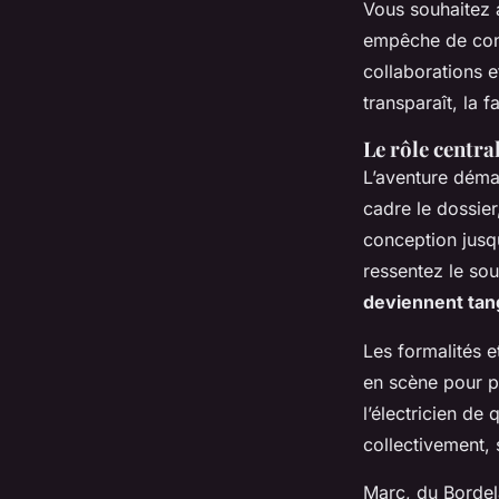
Vous souhaitez a
empêche de con
collaborations ef
transparaît, la 
Le rôle centra
L’aventure déma
cadre le dossier,
conception jusqu
ressentez le sout
deviennent tan
Les formalités e
en scène pour po
l’électricien de
collectivement, 
Marc, du Bordela