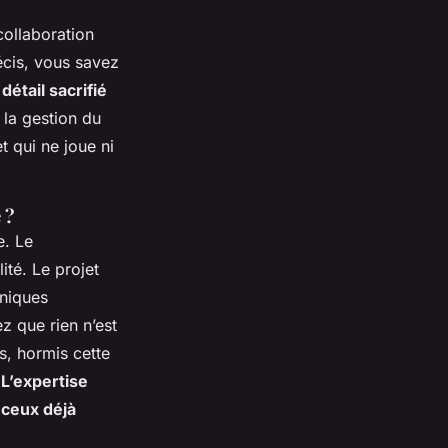
collaboration
écis, vous savez
détail sacrifié
 la gestion du
t qui ne joue ni
 ?
e. Le
lité.
Le projet
hniques
z que rien n’est
s, hormis cette
.
L’expertise
 ceux déjà