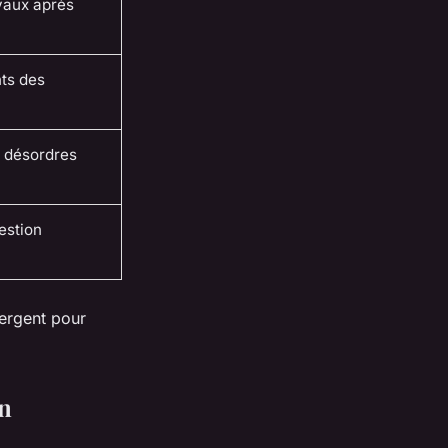
vaux après
ts des
s désordres
estion
vergent pour
un