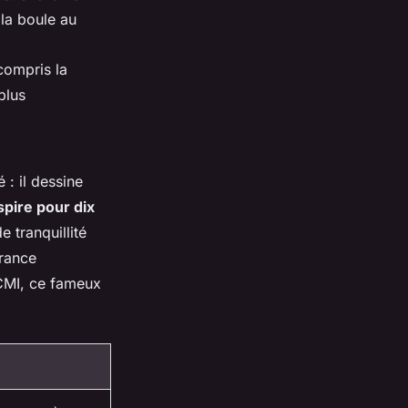
 la boule au
compris la
plus
 : il dessine
spire pour dix
e tranquillité
urance
CCMI, ce fameux