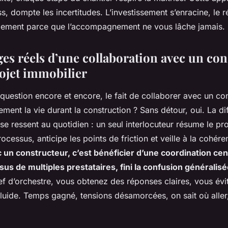
ier ?
s, dompte les incertitudes. L’investissement s’enracine, le rés
plement parce que l’accompagnement ne vous lâche jamais.
ges réels d’une collaboration avec un co
ojet immobilier
question encore et encore, le fait de collaborer avec un co
lement la vie durant la construction ? Sans détour, oui. La di
e se ressent au quotidien : un seul interlocuteur résume le pro
ocessus, anticipe les points de friction et veille à la cohér
 un constructeur, c’est bénéficier d’une coordination centr
us de multiples prestataires, fini la confusion généralis
f d’orchestre, vous obtenez des réponses claires, vous évit
 fluide. Temps gagné, tensions désamorcées, on sait où alle