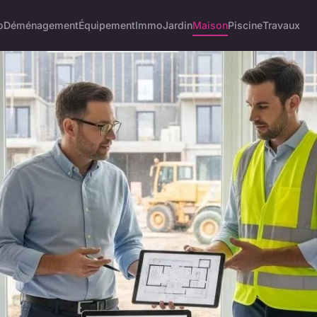
o
Déménagement
Équipement
Immo
Jardin
Maison
Piscine
Travaux